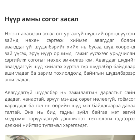
Нүүр амны согог засал
Нэгэнт авагдсан эсвэл огт ургаагүй шүдний оронд үүссэн
зайнд нөхөн сэргээж хиймэл авагддаг болон
авагддаггүй шүдэлбэрийг хийх нь бусад шүд хооронд
зай үүсэх, эрүү нүүр орчимд гажиг үүсэхээс урьдчилан
сэргийлж согогыг нөхөх эмчилгээ юм. Авагддаг шүдийг
авагддаггүй шүд хийлгэх хүртэл түр шүдэлбэр байдлаар
ашигладаг ба зарим тохиолдолд байнгын шүдэлбэрээр
ашигладаг.
Авагддаггүй шүдэлбэр нь зажилалтын даралтыг сайн
даадаг, чанартай, эрүүл мэндэд сөрөг нөлөөгүй, гоёмсог
харагддаг ба гол нь өөрийн шүд мэт байдагаараа даваа
талтай. Энэ нь бид гадны зүйл байгаа мэт эвгүй
мэдрэмж төрүүлдэггүй дэвшилтэт технологи гэдгээрээ
дэлхий нийтээр түгээмэл хэрэглэдэг.