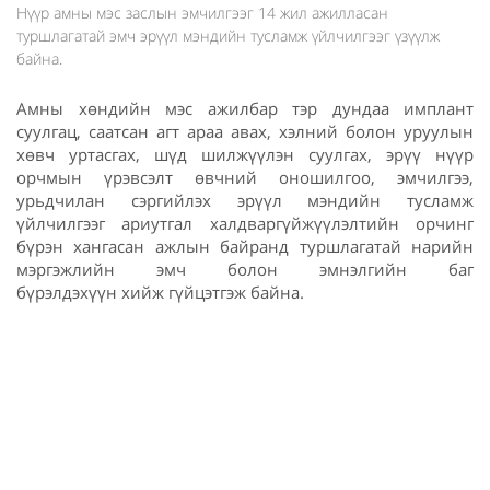
Нүүр амны мэс заслын эмчилгээг 14 жил ажилласан
туршлагатай эмч эрүүл мэндийн тусламж үйлчилгээг үзүүлж
байна.
Амны хөндийн мэс ажилбар тэр дундаа имплант
суулгац, саатсан агт араа авах, хэлний болон уруулын
хөвч уртасгах, шүд шилжүүлэн суулгах, эрүү нүүр
орчмын үрэвсэлт өвчний оношилгоо, эмчилгээ,
урьдчилан сэргийлэх эрүүл мэндийн тусламж
үйлчилгээг ариутгал халдваргүйжүүлэлтийн орчинг
бүрэн хангасан ажлын байранд туршлагатай нарийн
мэргэжлийн эмч болон эмнэлгийн баг
бүрэлдэхүүн хийж гүйцэтгэж байна.