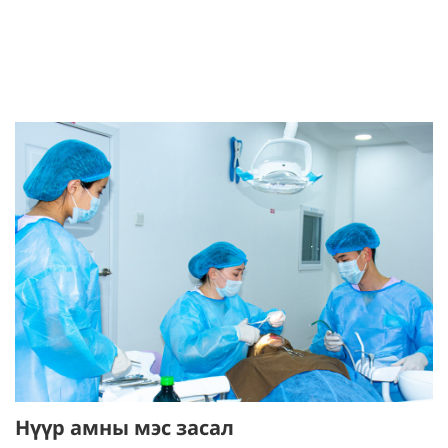
Нүүр амны мэс засал