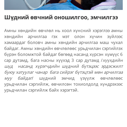
Шүдний өвчний оношилгоо, эмчилгээ
Амны хөндийн өвчлөл нь хоол хүнсний хэрэглээ амны
хөндийн арчилгаа гэх мэт олон хүчин зүйлээс
хамаардаг боловч амны хөндийн арчилгаа маш чухал
байдаг. Амны хөндийн өвчлөлөөс урьдчилан сэргийлэх
бүрэн боломжтой байдаг бөгөөд насанд хүрсэн хүмүүс 6
сар дутамд, бага насны хүүхэд 3 сар дутамд /
хүүхдийн
шүд насанд хүрэгчдийн шүдний бүтэцээс эрдэсжилт
буюу хатуулаг чанар бага сийрэг бүтэцтэй мөн арчилгаа
муу байдаг
/ шүдний эмчид үзүүлж өвчлөлөөс
урьдчилан сэргийлж, өвчилсөн тохиолдолд хүндрэхээс
урьдчилан сэргийлж байх хэрэгтэй.