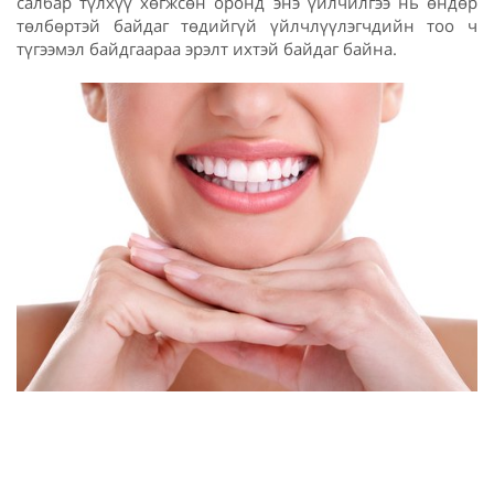
салбар түлхүү хөгжсөн оронд энэ үйлчилгээ нь өндөр
төлбөртэй байдаг төдийгүй үйлчлүүлэгчдийн тоо ч
түгээмэл байдгаараа эрэлт ихтэй байдаг байна.