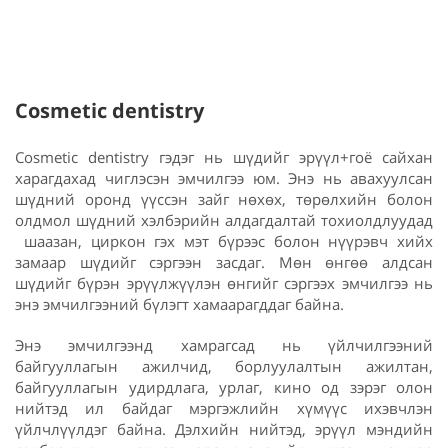
Cosmetic dentistry
Cosmetic dentistry гэдэг нь шүдийг эрүүл+гоё сайхан
харагдахад чиглэсэн эмчилгээ юм. Энэ нь авахуулсан
шүдний оронд үүссэн зайг нөхөх, төрөлхийн болон
олдмол шүдний хэлбэрийн алдагдалтай тохиолдлуудад
шаазан, циркон гэх мэт бүрээс болон нүүрэвч хийх
замаар шүдийг сэргээн засдаг. Мөн өнгөө алдсан
шүдийг бүрэн эрүүлжүүлэн өнгийг сэргээх эмчилгээ нь
энэ эмчилгээний бүлэгт хамаарагддаг байна.
Энэ эмчилгээнд хамрагсад нь үйлчилгээний
байгууллагын ажилчид, борлуулалтын ажилтан,
байгууллагын удирдлага, урлаг, кино од зэрэг олон
нийтэд ил байдаг мэргэжлийн хүмүүс ихэвчлэн
үйлчлүүлдэг байна. Дэлхийн нийтэд, эрүүл мэндийн