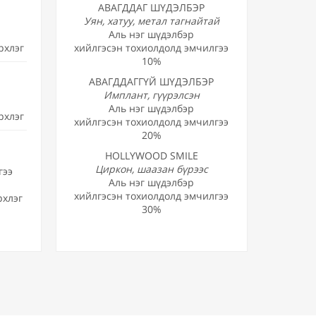
АВАГДДАГ ШҮДЭЛБЭР
Уян, хатуу, метал тагнайтай
Аль нэг шүдэлбэр
рхлэг
хийлгэсэн тохиолдолд эмчилгээ
10%
АВАГДДАГГҮЙ ШҮДЭЛБЭР
Имплант, гүүрэлсэн
Аль нэг шүдэлбэр
рхлэг
хийлгэсэн тохиолдолд эмчилгээ
20%
HOLLYWOOD SMILE
Циркон, шаазан бүрээс
гээ
Аль нэг шүдэлбэр
хийлгэсэн тохиолдолд эмчилгээ
рхлэг
30%