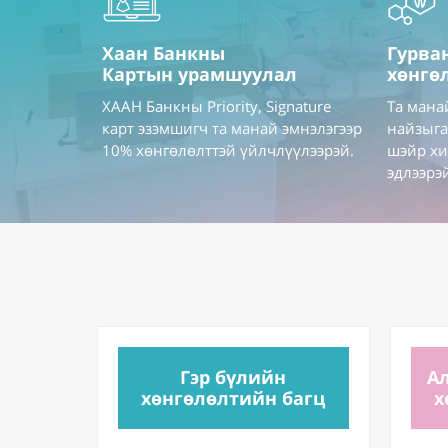
Хаан Банкны
Гурва
Картын урамшуулал
хөнгө
ХААН Банкны Priority, Signature
Та мана
карт эзэмшигч та манай эмнэлэгээр
найзыга
10% хөнгөлөлттэй үйлчлүүлээрэй.
шэйр хи
эдлээрэ
Гэр бүлийн
А
хөнгөлөлтийн багц
х