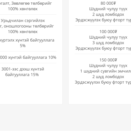
ргалт, Зөвлөгөө төлбөрийг
80 000₮
100% хөнгөлөх
Шүдний чулуу түүх
2 шүд ломбодох
Эрдэсжүүлэх буюу фторт тү
Урьдчилан сэргийлэх
эг, оношлогооны төлбөрийг
100% хөнгөлөх
100 000₮
Шүдний чулуу түүх
хүртэлх хүнтэй байгууллага
3 шүд ломбодох
5%
Эрдэсжүүлэх буюу фторт тү
000 хүнтэй байгууллага 10%
150 000₮
Шүдний чулуу түүх
3001-ээс дээш хүнтэй
1 шүдний сувгийн эмчил
байгууллага 15%
2 шүд ломбодох
Эрдэсжүүлэх буюу фторт тү