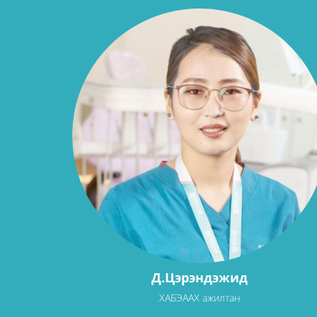
Д.Цэрэндэжид
ХАБЭААХ ажилтан