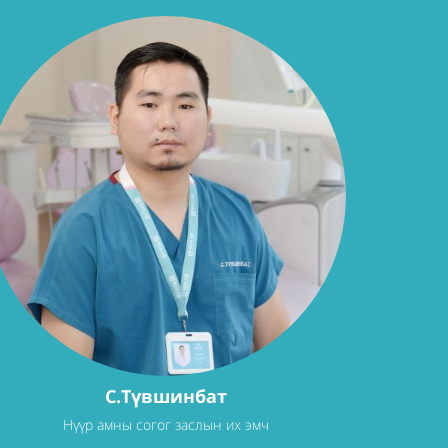
С.Түвшинбат
Нүүр амны согог заслын их эмч