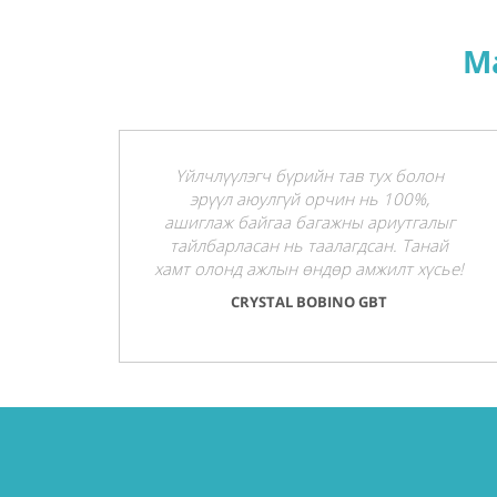
М
Үйлчлүүлэгч бүрийн тав тух болон
эрүүл аюулгүй орчин нь 100%,
ашиглаж байгаа багажны ариутгалыг
тайлбарласан нь таалагдсан. Танай
хамт олонд ажлын өндөр амжилт хүсье!
CRYSTAL BOBINO GBT