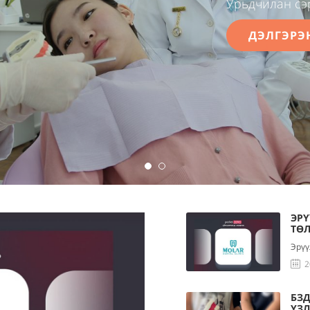
Урьдчилан сэ
ДЭЛГЭРЭ
ЭР
ТӨ
Эрүү
2
БЗД
ҮЗЛ