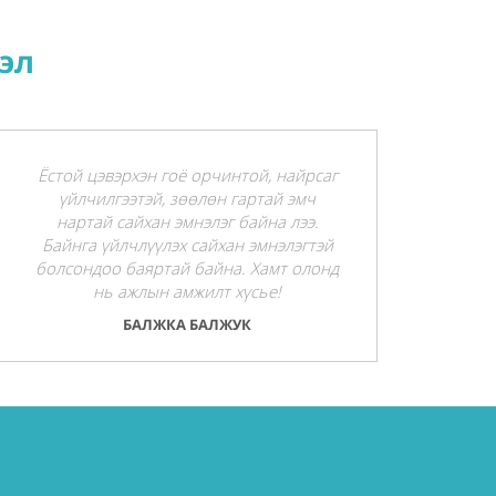
эл
Ёстой цэвэрхэн гоё орчинтой, найрсаг
үйлчилгээтэй, зөөлөн гартай эмч
нартай сайхан эмнэлэг байна лээ.
Байнга үйлчлүүлэх сайхан эмнэлэгтэй
болсондоо баяртай байна. Хамт олонд
нь ажлын амжилт хүсье!
БАЛЖКА БАЛЖУК