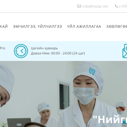
info@molar.mn
(+97
ХАЙ
ЭМЧИЛГЭЭ, ҮЙЛЧИЛГЭЭ
ҮЙЛ АЖИЛЛАГАА
ЗӨВЛӨГӨ
/Pro
Цагийн хуваарь
Даваа-Ням: 00:00 - 24:00 (24 цаг)
"Нийг