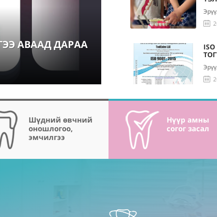
Эрүү
2
ЭЭ АВААД ДАРАА
ISO
ТО
Эрүү
2
Шүдний өвчний
Нүүр амны
оношлогоо,
согог засал
эмчилгээ