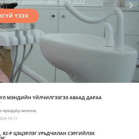
ргийлэх үзлэгийн аян 2019-2022
НГҮЙ ҮЗЭХ
ҮҮЛ МЭНДИЙН ҮЙЛЧИЛГЭЭГЭЭ АВААД ДАРАА
Л
л ирээдүйд хөтөлнө.
024-10-17
, 82-Р ЦЭЦЭРЛЭГ УРЬДЧИЛАН СЭРГИЙЛЭХ
ЭГ