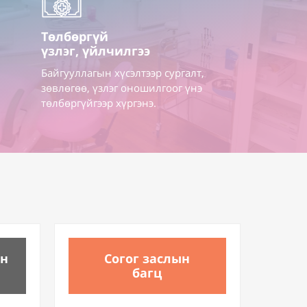
Төлбөргүй
үзлэг, үйлчилгээ
Байгууллагын хүсэлтээр сургалт,
зөвлөгөө, үзлэг оношилгоог үнэ
төлбөргүйгээр хүргэнэ.
ын
Согог заслын
багц