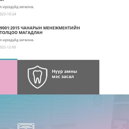
л ирээдүйд хөтөлнө.
023-10-24
 9001:2015 ЧАНАРЫН МЕНЕЖМЕНТИЙН
ГТОЛЦОО МАГАДЛАН
л ирээдүйд хөтөлнө.
022-12-05
Нүүр амны
мэс засал