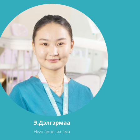
Э.Дэлгэрмаа
Нүүр амны их эмч