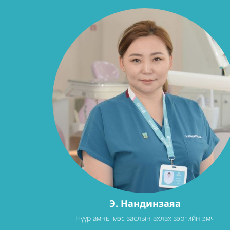
Э. Нандинзаяа
Нүүр амны мэс заслын ахлах зэргийн эмч