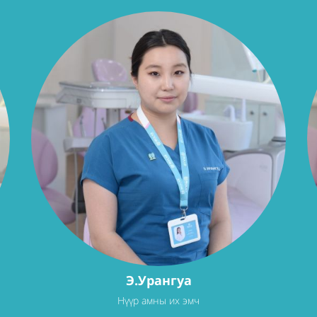
Э.Урангуа
Нүүр амны их эмч