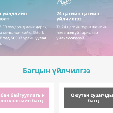
н үйлдлийн
24 цагийн цагийн
лөлт
үйлчилгээ
й FB хуудсанд лайк дарах,
Та 24 цагийн турш шөнийн
а мэншион хийх, Shtork
нэмэгдэлгүй тарифаар
йгээд 5000₮ урамшуулал
үйлчлүүлээрэй.
й.
Багцын үйлчилгээ
лбан байгууллагын
Оюутан сурагчд
өнгөлөлтийн багц
багц