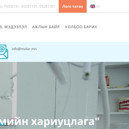
6) 75058181, 89281181, 99281181
Лого татах
En
Ө, МЭДЭЭЛЭЛ
АЖЛЫН БАЙР
ХОЛБОО БАРИХ
info@molar.mn
мийн хариуцлага"