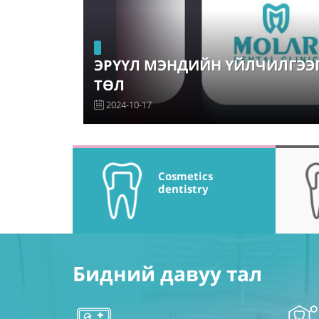
ЭРҮҮЛ МЭНДИЙН ҮЙЛЧИЛГЭЭГ
ТӨЛ
2024-10-17
Cosmetics
dentistry
Бидний давуу тал