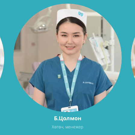
Б.Цолмон
Хөтөч, менежер