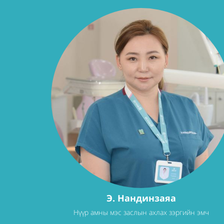
Э. Нандинзаяа
Нүүр амны мэс заслын ахлах зэргийн эмч