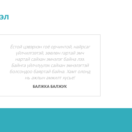
эл
Ёстой цэвэрхэн гоё орчинтой, найрсаг
үйлчилгээтэй, зөөлөн гартай эмч
нартай сайхан эмнэлэг байна лээ.
Байнга үйлчлүүлэх сайхан эмнэлэгтэй
болсондоо баяртай байна. Хамт олонд
нь ажлын амжилт хүсье!
БАЛЖКА БАЛЖУК