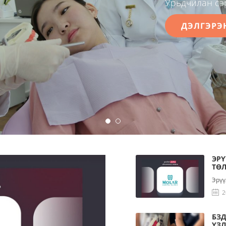
Урьдчилан сэ
ДЭЛГЭРЭ
ЭР
ТӨ
Эрүү
2
БЗД
ҮЗЛ