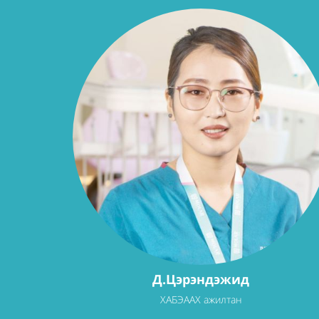
Д.Цэрэндэжид
ХАБЭААХ ажилтан