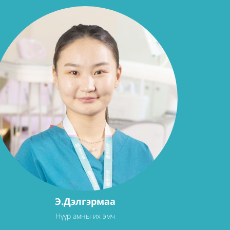
Э.Дэлгэрмаа
Нүүр амны их эмч