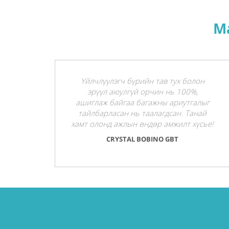
М
Үйлчлүүлэгч бүрийн тав тух болон
эрүүл аюулгүй орчин нь 100%,
ашиглаж байгаа багажны ариутгалыг
тайлбарласан нь таалагдсан. Танай
хамт олонд ажлын өндөр амжилт хүсье!
CRYSTAL BOBINO GBT