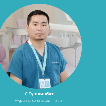
С.Түвшинбат
Нүүр амны согог заслын их эмч