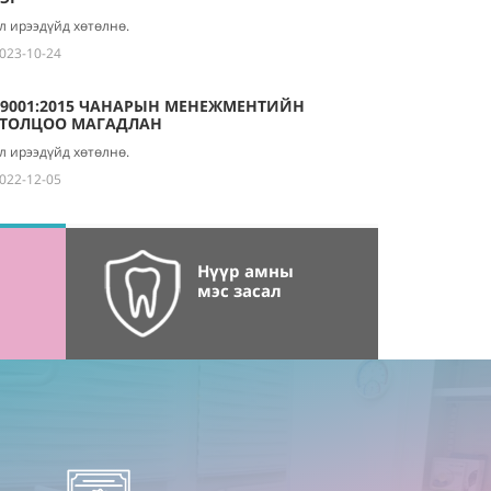
л ирээдүйд хөтөлнө.
023-10-24
 9001:2015 ЧАНАРЫН МЕНЕЖМЕНТИЙН
ГТОЛЦОО МАГАДЛАН
л ирээдүйд хөтөлнө.
022-12-05
Нүүр амны
мэс засал