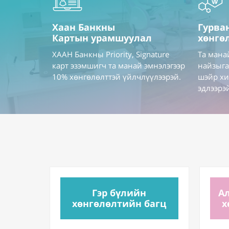
Хаан Банкны
Гурва
Картын урамшуулал
хөнгө
ХААН Банкны Priority, Signature
Та мана
карт эзэмшигч та манай эмнэлэгээр
найзыга
10% хөнгөлөлттэй үйлчлүүлээрэй.
шэйр хи
эдлээрэ
Гэр бүлийн
А
хөнгөлөлтийн багц
х