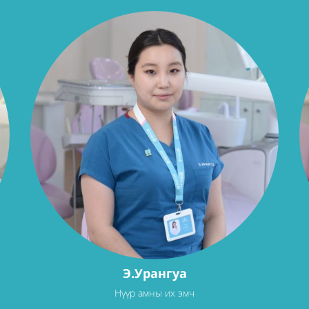
Э.Урангуа
Нүүр амны их эмч