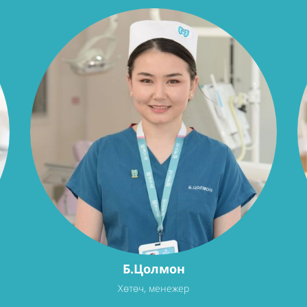
Б.Цолмон
Хөтөч, менежер