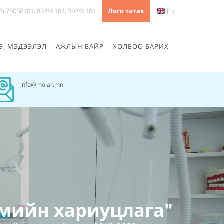
6) 75058181, 89281181, 99281181
Лого татах
En
Ө, МЭДЭЭЛЭЛ
АЖЛЫН БАЙР
ХОЛБОО БАРИХ
info@molar.mn
мийн хариуцлага"