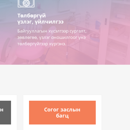
Төлбөргүй
үзлэг, үйлчилгээ
Байгууллагын хүсэлтээр сургалт,
зөвлөгөө, үзлэг оношилгоог үнэ
төлбөргүйгээр хүргэнэ.
ын
Согог заслын
багц