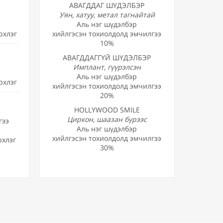
АВАГДДАГ ШҮДЭЛБЭР
Уян, хатуу, метал тагнайтай
Аль нэг шүдэлбэр
рхлэг
хийлгэсэн тохиолдолд эмчилгээ
10%
АВАГДДАГГҮЙ ШҮДЭЛБЭР
Имплант, гүүрэлсэн
Аль нэг шүдэлбэр
рхлэг
хийлгэсэн тохиолдолд эмчилгээ
20%
HOLLYWOOD SMILE
Циркон, шаазан бүрээс
гээ
Аль нэг шүдэлбэр
хийлгэсэн тохиолдолд эмчилгээ
рхлэг
30%