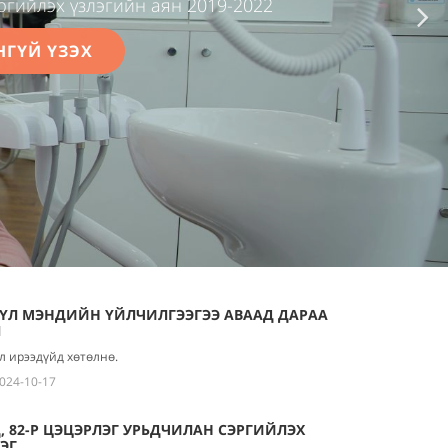
ргийлэх үзлэгийн аян 2019-2022
НГҮЙ ҮЗЭХ
ҮҮЛ МЭНДИЙН ҮЙЛЧИЛГЭЭГЭЭ АВААД ДАРАА
Л
л ирээдүйд хөтөлнө.
024-10-17
, 82-Р ЦЭЦЭРЛЭГ УРЬДЧИЛАН СЭРГИЙЛЭХ
ЭГ