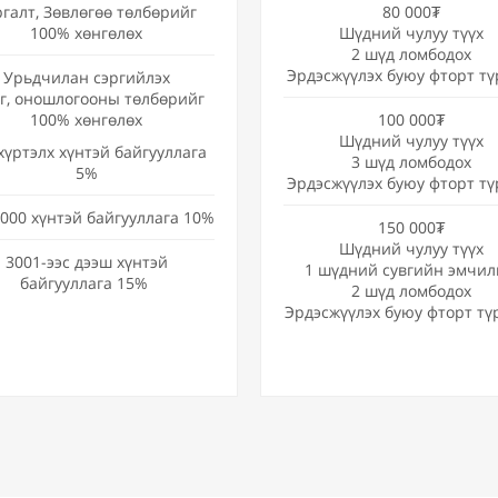
ргалт, Зөвлөгөө төлбөрийг
80 000₮
100% хөнгөлөх
Шүдний чулуу түүх
2 шүд ломбодох
Эрдэсжүүлэх буюу фторт тү
Урьдчилан сэргийлэх
эг, оношлогооны төлбөрийг
100% хөнгөлөх
100 000₮
Шүдний чулуу түүх
хүртэлх хүнтэй байгууллага
3 шүд ломбодох
5%
Эрдэсжүүлэх буюу фторт тү
000 хүнтэй байгууллага 10%
150 000₮
Шүдний чулуу түүх
3001-ээс дээш хүнтэй
1 шүдний сувгийн эмчил
байгууллага 15%
2 шүд ломбодох
Эрдэсжүүлэх буюу фторт тү