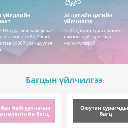
н үйлдлийн
24 цагийн цагийн
лөлт
үйлчилгээ
й FB хуудсанд лайк дарах,
Та 24 цагийн турш шөнийн
а мэншион хийх, Shtork
нэмэгдэлгүй тарифаар
йгээд 5000₮ урамшуулал
үйлчлүүлээрэй.
й.
Багцын үйлчилгээ
лбан байгууллагын
Оюутан сурагчд
өнгөлөлтийн багц
багц