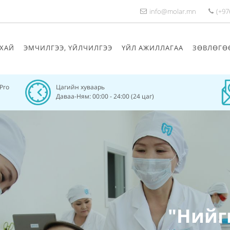
info@molar.mn
(+97
ХАЙ
ЭМЧИЛГЭЭ, ҮЙЛЧИЛГЭЭ
ҮЙЛ АЖИЛЛАГАА
ЗӨВЛӨГӨ
/Pro
Цагийн хуваарь
Даваа-Ням: 00:00 - 24:00 (24 цаг)
"Нийг