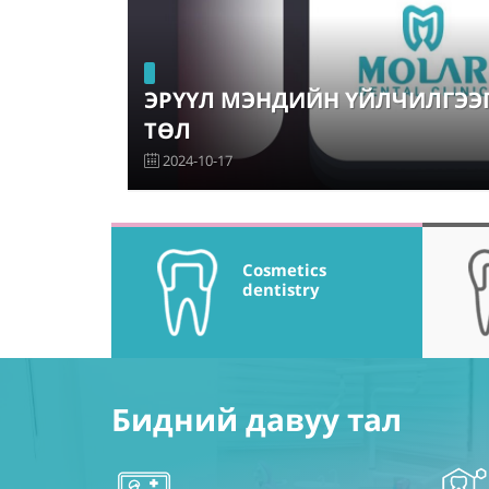
ЭРҮҮЛ МЭНДИЙН ҮЙЛЧИЛГЭЭГ
ТӨЛ
2024-10-17
Cosmetics
dentistry
Бидний давуу тал