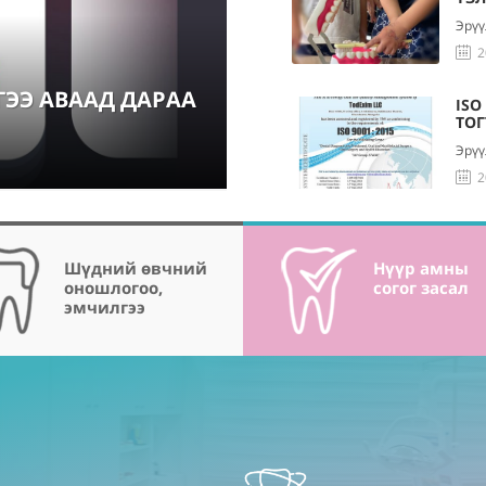
Эрүү
2
ЭЭ АВААД ДАРАА
ISO
ТО
Эрүү
2
Шүдний өвчний
Нүүр амны
оношлогоо,
согог засал
эмчилгээ